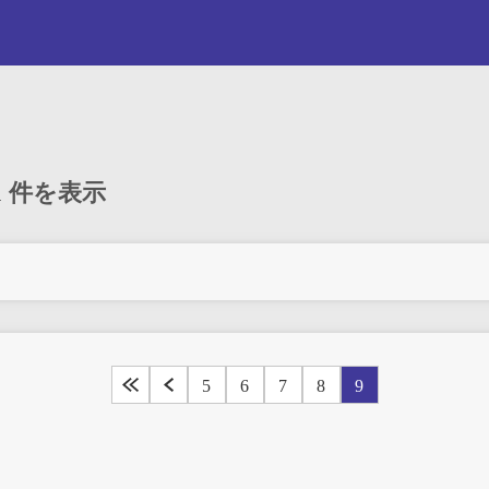
171 件を表示
5
6
7
8
9