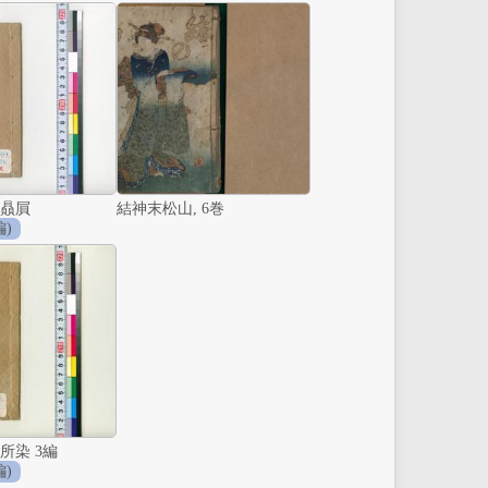
贔屓
結神末松山, 6巻
編)
所染 3編
編)