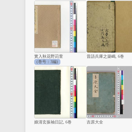
實入秋花野苅萱
昔語兵庫之築嶋, 6巻
(巻号：3編)
娘清玄振袖日記, 6巻
吉原大全