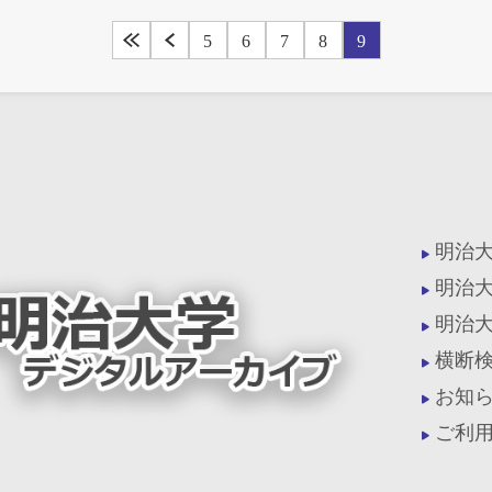
5
6
7
8
9
明治
明治
明治
横断
お知
ご利