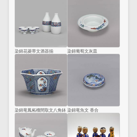
染錦花菱帯文酒器揃
染錦葡萄文灰皿
染錦竜鳳柘榴間取文八角鉢
染錦竜魚文 香合