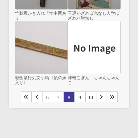
竹製耳かき入れ「忙中閑あ
玉琢かざれば光なし人学ば
り」
ざれハ智無し
彫金鼠行列文小柄《鼠の嫁
津軽こぎん ちゃんちゃん
入り》
こ
6
7
8
9
10