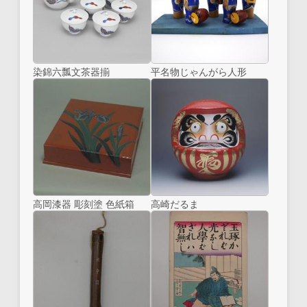
染錦六瓢文茶器揃
平名物じゃんがら人形
高岡漆器 彫刻塗 色紙箱
高崎だるま