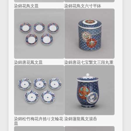
染錦花鳥文皿
染錦花鳥文六寸平鉢
染錦唐花鳳文皿
染錦唐花七宝繋文三段丸重
染錦松竹梅花卉捻り文輪花
染錦蓮龍鳳文湯呑
皿