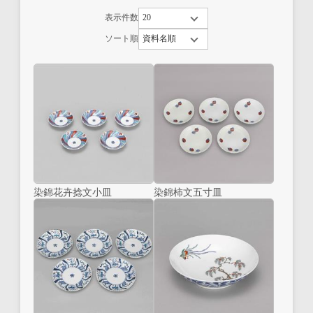
表示件数
ソート順
染錦花卉捻文小皿
染錦柿文五寸皿