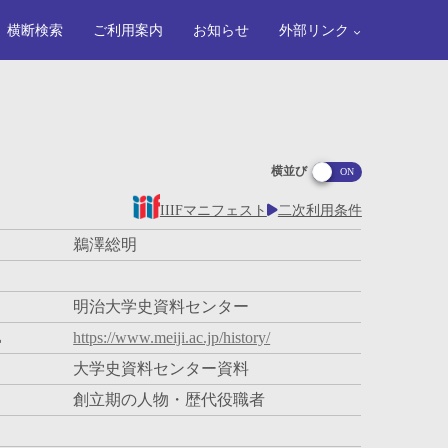
横断検索
ご利用案内
お知らせ
外部リンク
横並び
IIIFマニフェスト
二次利用条件
鵜澤総明
明治大学史資料センター
L
https://www.meiji.ac.jp/history/
大学史資料センター資料
創立期の人物・歴代役職者