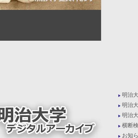
明治
明治
明治
横断
お知