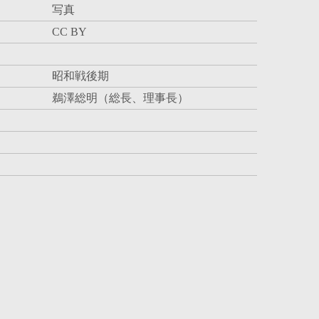
写真
CC BY
昭和戦後期
鵜澤総明（総長、理事長）