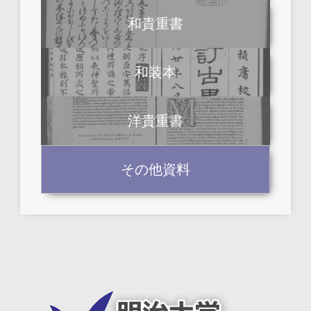
和貴重書
和装本
洋貴重書
その他資料