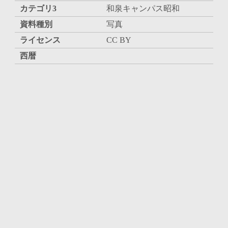
カテゴリ3
和泉キャンパス昭和
資料種別
写真
ライセンス
CC BY
西暦
和暦
昭和戦前期
内容・人物
差出、受取人
所収
旧蔵者