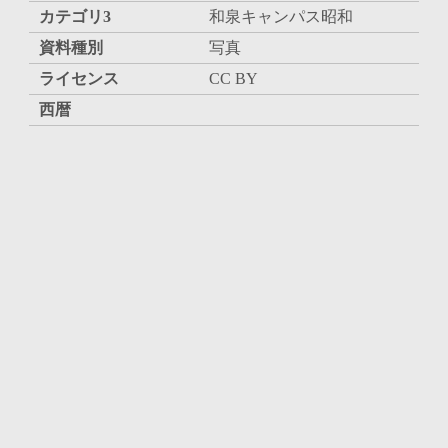
カテゴリ3
和泉キャンパス昭和
資料種別
写真
ライセンス
CC BY
西暦
和暦
昭和戦前期
内容・人物
差出、受取人
所収
旧蔵者