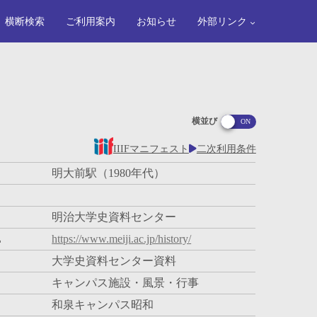
横断検索
ご利用案内
お知らせ
外部リンク
横並び
IIIFマニフェスト
二次利用条件
明大前駅（1980年代）
明治大学史資料センター
L
https://www.meiji.ac.jp/history/
大学史資料センター資料
キャンパス施設・風景・行事
和泉キャンパス昭和