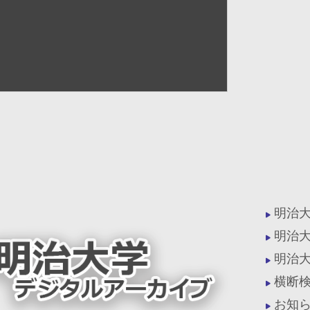
明治
明治
明治
横断
お知