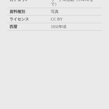
で）
資料種別
写真
ライセンス
CC BY
西暦
1932年頃
和暦
昭和7年頃
内容・人物
差出、受取人
所収
旧蔵者