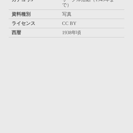
で）
資料種別
写真
ライセンス
CC BY
西暦
1938年頃
和暦
昭和13年頃
内容・人物
差出、受取人
所収
旧蔵者