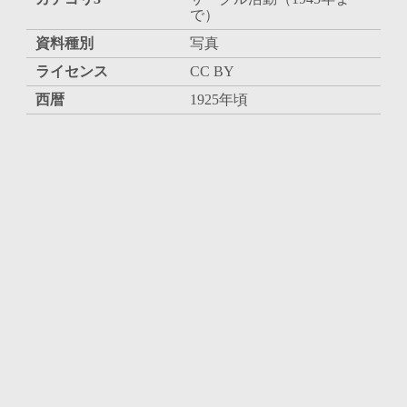
で）
資料種別
写真
ライセンス
CC BY
西暦
1925年頃
和暦
大正14年頃
内容・人物
差出、受取人
所収
旧蔵者