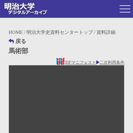
HOME
/
明治大学史資料センタートップ
/ 資料詳細
戻る
馬術部
IIIFマニフェスト
二次利用条件