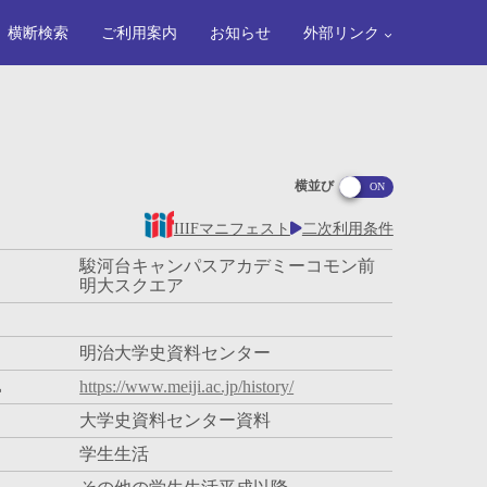
横断検索
ご利用案内
お知らせ
外部リンク
横並び
IIIFマニフェスト
二次利用条件
駿河台キャンパスアカデミーコモン前
明大スクエア
明治大学史資料センター
L
https://www.meiji.ac.jp/history/
大学史資料センター資料
学生生活