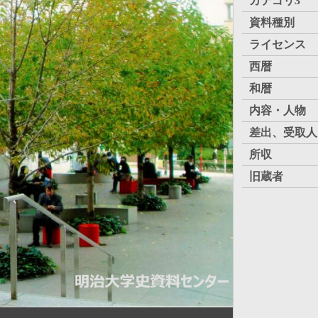
カテゴリ3
資料種別
ライセンス
西暦
和暦
内容・人物
差出、受取人
所収
旧蔵者