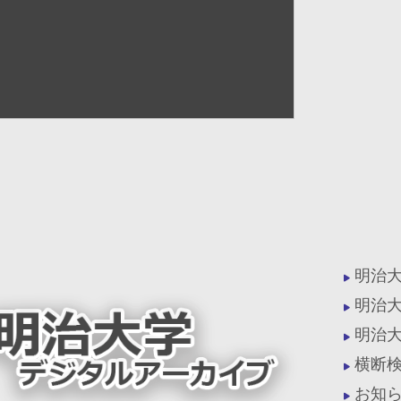
明治
明治
明治
横断
お知