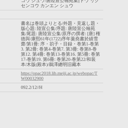
コウ シュウ/唐陸宣公翰苑集||トウ リク
センコウ カンエン シュウ
書名は巻頭よりとる/外題・見返し題・
版心題: 陸宣公集/序題: 唐陸宣公翰苑
集/尾題: 唐陸宣公集/原序の撰者: [唐] 権
徳與/康熙61年(1722)序年羹堯書於績雪
齋/第1冊: 序・箚子・目録・巻第1-巻第
3. 第2冊: 巻第4-巻第7. 第3冊: 巻第8-巻
第12. 第4冊: 巻第13-巻第16. 第5冊: 巻第
17-巻第19. 第6冊: 巻第20-巻第22/和装
本/木版(殿本)/鵜澤總明旧藏本
https://opac2018.lib.meiji.ac.jp/webopac/T
W00032900
092.2/12//H