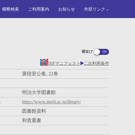
横断検索
ご利用案内
お知らせ
外部リンク
横並び
IIIFマニフェスト
二次利用条件
唐陸宣公集, 22巻
明治大学図書館
L
https://www.meiji.ac.jp/library/
図書館資料
和貴重書