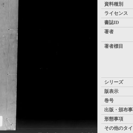
資料種別
ライセンス
書誌ID
著者
著者標目
シリーズ
版表示
巻号
出版・頒布事
形態事項
その他のタイ