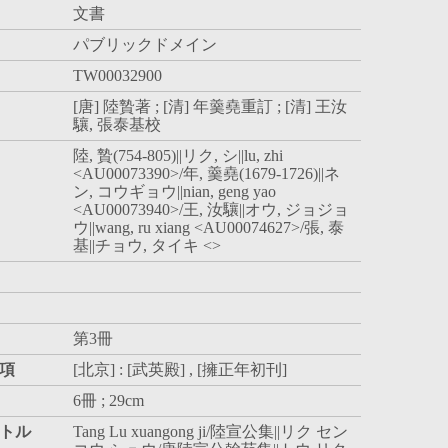
文書
パブリックドメイン
TW00032900
[唐] 陸贄著 ; [清] 年羹堯重訂 ; [清] 王汝
驤, 張泰基校
陸, 贄(754-805)||リク, シ||lu, zhi
<AU00073390>/年, 羹堯(1679-1726)||ネ
ン, コウギョウ||nian, geng yao
<AU00073940>/王, 汝驤||オウ, ジョジョ
ウ||wang, ru xiang <AU00074627>/張, 泰
基||チョウ, タイキ <>
第3冊
項
[北京] : [武英殿] , [擁正年初刊]
6冊 ; 29cm
トル
Tang Lu xuangong ji/陸宣公集||リク セン