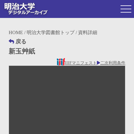
HOME
/
明治大学図書館トップ
/ 資料詳細
戻る
新玉艸紙
IIIFマニフェスト
二次利用条件