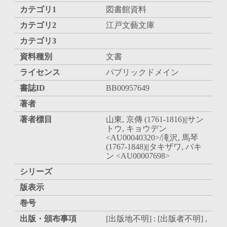
カテゴリ1
図書館資料
カテゴリ2
江戸文藝文庫
カテゴリ3
資料種別
文書
ライセンス
パブリックドメイン
書誌ID
BB00957649
著者
著者標目
山東, 京傳 (1761-1816)||サン
トウ, キョウデン
<AU00040320>/滝沢, 馬琴
(1767-1848)||タキザワ, バキ
ン <AU00007698>
シリーズ
版表示
巻号
出版・頒布事項
[出版地不明] : [出版者不明] ,