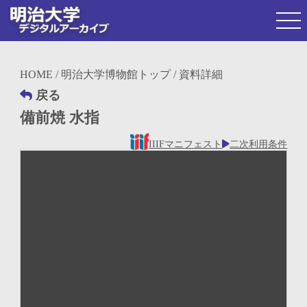
HOME
/
明治大学博物館トップ
/ 資料詳細
戻る
備前焼 水指
IIIFマニフェスト
二次利用条件