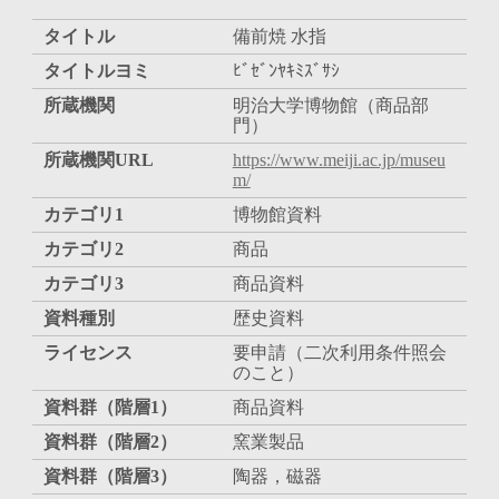
タイトル
備前焼 水指
タイトルヨミ
ﾋﾞｾﾞﾝﾔｷﾐｽﾞｻｼ
所蔵機関
明治大学博物館（商品部
門）
所蔵機関URL
https://www.meiji.ac.jp/museu
m/
カテゴリ1
博物館資料
カテゴリ2
商品
カテゴリ3
商品資料
資料種別
歴史資料
ライセンス
要申請（二次利用条件照会
のこと）
資料群（階層1）
商品資料
資料群（階層2）
窯業製品
資料群（階層3）
陶器，磁器