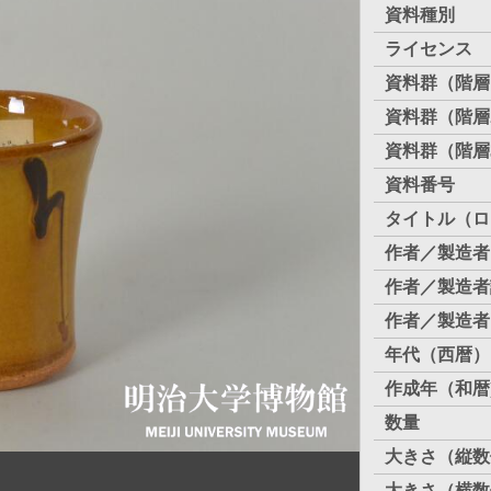
資料種別
ライセンス
資料群（階層
資料群（階層
資料群（階層
資料番号
タイトル（ロ
作者／製造者
作者／製造者
作者／製造者
年代（西暦）
作成年（和暦
数量
大きさ（縦数
大きさ（横数