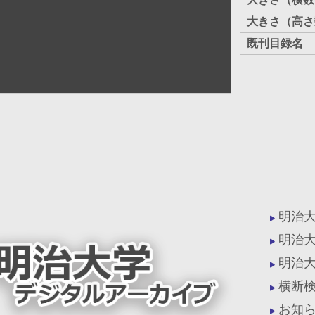
大きさ（高さ
既刊目録名
明治
明治
明治
横断
お知