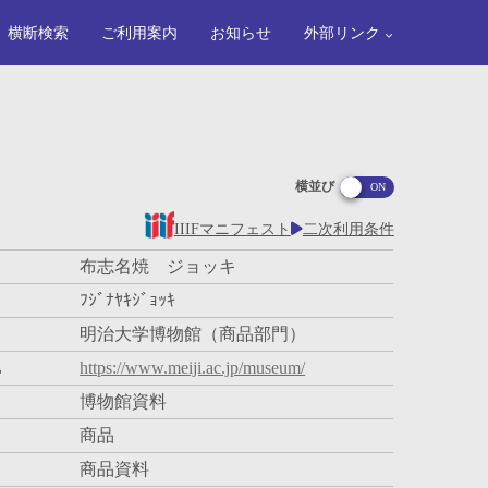
横断検索
ご利用案内
お知らせ
外部リンク
横並び
IIIFマニフェスト
二次利用条件
布志名焼 ジョッキ
ﾌｼﾞﾅﾔｷｼﾞｮｯｷ
明治大学博物館（商品部門）
L
https://www.meiji.ac.jp/museum/
博物館資料
商品
商品資料