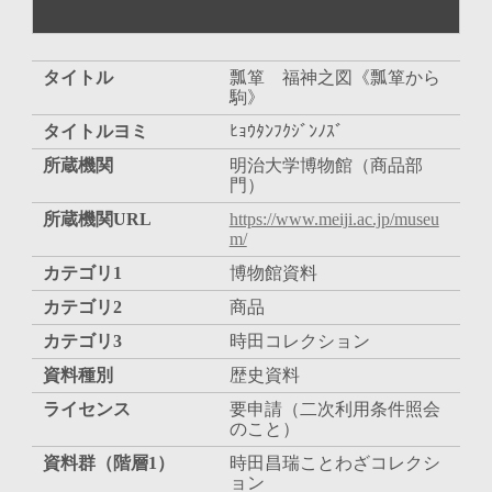
タイトル
瓢箪 福神之図《瓢箪から
駒》
タイトルヨミ
ﾋｮｳﾀﾝﾌｸｼﾞﾝﾉｽﾞ
所蔵機関
明治大学博物館（商品部
門）
所蔵機関URL
https://www.meiji.ac.jp/museu
m/
カテゴリ1
博物館資料
カテゴリ2
商品
カテゴリ3
時田コレクション
資料種別
歴史資料
ライセンス
要申請（二次利用条件照会
のこと）
資料群（階層1）
時田昌瑞ことわざコレクシ
ョン