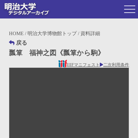
HOME
/
明治大学博物館トップ
/ 資料詳細
戻る
瓢箪 福神之図《瓢箪から駒》
IIIFマニフェスト
二次利用条件