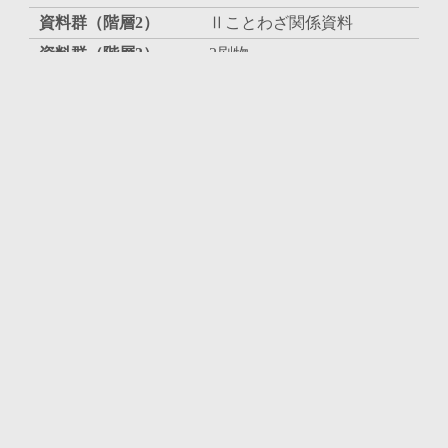
資料群（階層2）
Ⅱことわざ関係資料
資料群（階層3）
2刷物
資料番号
65
タイトル（ローマ字）
作者／製造者
藤山種芳
作者／製造者読み
ﾌｼﾞﾔﾏﾀﾈﾖｼ
作者／製造者（ローマ字）
年代（西暦）
1899
作成年（和暦)
明治32
数量
1
大きさ（縦数値）
314
大きさ（横数値）
474
大きさ（高さ数値）
既刊目録名
『時田昌瑞ことわざコレク
ション目録』