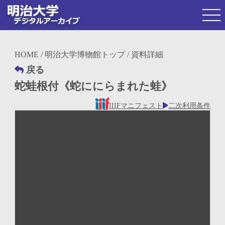
HOME
/
明治大学博物館トップ
/ 資料詳細
戻る
蛇蛙根付《蛇ににらまれた蛙》
IIIFマニフェスト
二次利用条件