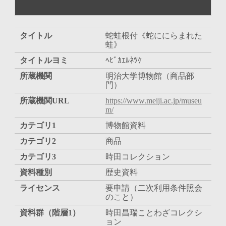
タイトル
蛇蛙根付《蛇ににらまれた
蛙》
タイトルヨミ
ﾍﾋﾞｶｴﾙﾈﾂｹ
所蔵機関
明治大学博物館（商品部
門）
所蔵機関URL
https://www.meiji.ac.jp/museu
m/
カテゴリ1
博物館資料
カテゴリ2
商品
カテゴリ3
時田コレクション
資料種別
歴史資料
ライセンス
要申請（二次利用条件照会
のこと）
資料群（階層1）
時田昌瑞ことわざコレクシ
ョン