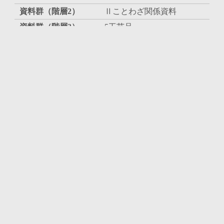
資料群（階層2）
Ⅱことわざ関係資料
資料群（階層3）
5工芸品
資料番号
21
タイトル（ローマ字）
作者／製造者
作者／製造者読み
作者／製造者（ローマ字）
年代（西暦）
17～19世紀
作成年（和暦)
（江戸期）
数量
1
大きさ（縦数値）
40
大きさ（横数値）
40
大きさ（高さ数値）
25
既刊目録名
『時田昌瑞ことわざコレク
ション目録』