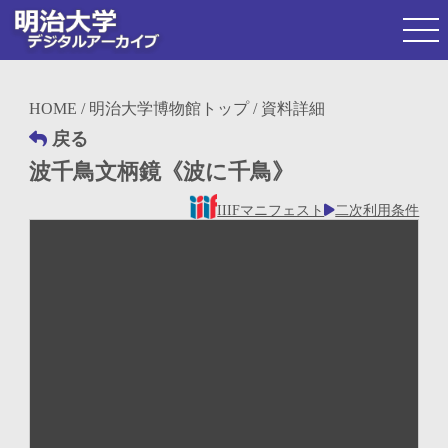
HOME
/
明治大学博物館トップ
/ 資料詳細
戻る
波千鳥文柄鏡《波に千鳥》
IIIFマニフェスト
二次利用条件