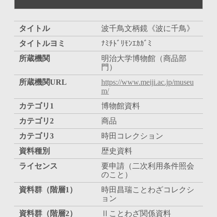
タイトル
波千鳥文柄鏡《波に千鳥》
タイトルヨミ
ﾅﾐﾁﾄﾞﾘﾓﾝｴｶｶﾞﾐ
所蔵機関
明治大学博物館（商品部
門）
所蔵機関URL
https://www.meiji.ac.jp/museu
m/
カテゴリ1
博物館資料
カテゴリ2
商品
カテゴリ3
時田コレクション
資料種別
歴史資料
ライセンス
要申請（二次利用条件照会
のこと）
資料群（階層1）
時田昌瑞ことわざコレクシ
ョン
資料群（階層2）
Ⅱことわざ関係資料