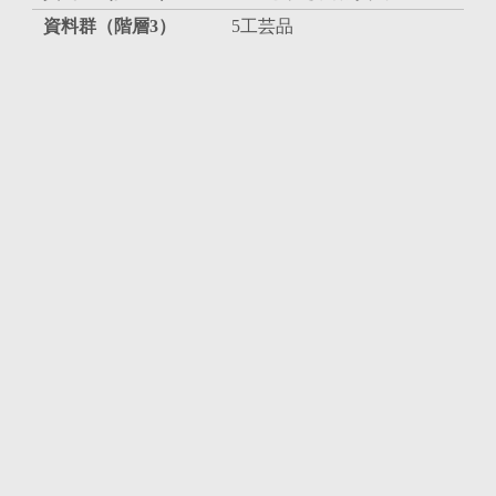
資料群（階層3）
5工芸品
資料番号
41
タイトル（ローマ字）
作者／製造者
天下一藤原政重銘
作者／製造者読み
ﾃﾝｶｲﾁﾌｼﾞﾜﾗﾏｻｼｹﾞ
作者／製造者（ローマ字）
年代（西暦）
16～19世紀
作成年（和暦)
（江戸期以前）
数量
1
大きさ（縦数値）
286
大きさ（横数値）
20
大きさ（高さ数値）
3
既刊目録名
『時田昌瑞ことわざコレク
ション目録』