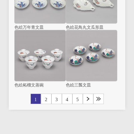
色絵万年青文皿
色絵花鳥丸文瓜形皿
色絵柘榴文蒸碗
色絵三瓢文皿
1
2
3
4
5