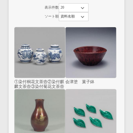
表示件数
ソート順
①染付桐花文茶壺②染付麒
会津塗 菓子鉢
麟文茶壺③染付菊花文茶壺