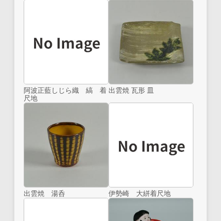
阿波正藍しじら織 縞 着
出雲焼 瓦形 皿
尺地
出雲焼 湯呑
伊勢崎 大絣着尺地