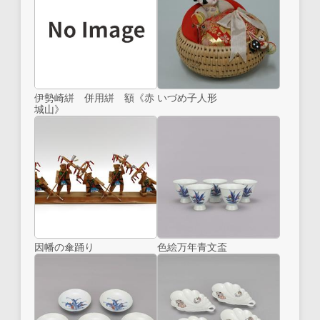
伊勢崎絣 併用絣 額《赤
いづめ子人形
城山》
因幡の傘踊り
色絵万年青文盃