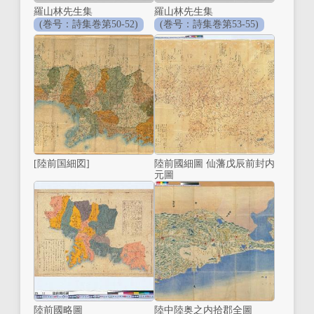
羅山林先生集
羅山林先生集
(巻号：詩集巻第50-52)
(巻号：詩集巻第53-55)
[陸前国細図]
陸前國細圖 仙藩戊辰前封内
元圖
陸前國略圖
陸中陸奥之内拾郡全圖